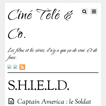
Ciné Télé &
Co.
Les films et les séries, il n'y a que ça de vrai. Et de
faux.
S.H.I.E.L.D.
Captain America : le Soldat