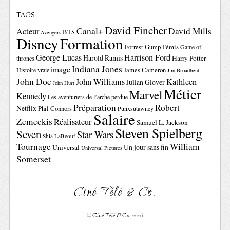
TAGS
David Fincher
Canal+
David Mills
Acteur
BTS
Avengers
Disney
Formation
Forrest Gump
Fémis
Game of
George Lucas
Harrison Ford
Harold Ramis
Harry Potter
thrones
Indiana Jones
image
Histoire vraie
James Cameron
Jim Broadbent
John Doe
John Williams
Kathleen
Julian Glover
John Hurt
Métier
Marvel
Kennedy
Les aventuriers de l’arche perdue
Préparation
Robert
Netflix
Phil Connors
Punxsutawney
Salaire
Zemeckis
Réalisateur
Samuel L. Jackson
Steven Spielberg
Seven
Star Wars
Shia LaBeouf
Tournage
William
Un jour sans fin
Universal
Universal Pictures
Somerset
Ciné Télé & Co.
©
Ciné Télé & Co.
2026