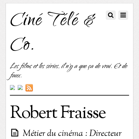
Ciné Télé &
Co.
Les films et les séries, il n'y a que ça de vrai. Et de
faux.
Robert Fraisse
Métier du cinéma : Directeur