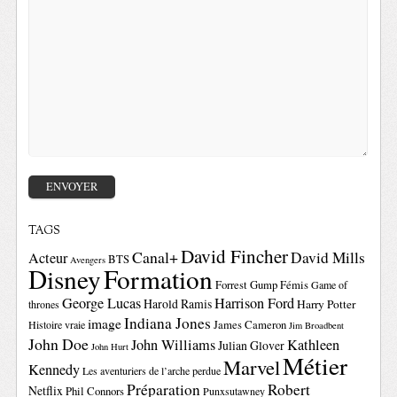
TAGS
David Fincher
Canal+
David Mills
Acteur
BTS
Avengers
Disney
Formation
Forrest Gump
Fémis
Game of
George Lucas
Harrison Ford
Harold Ramis
Harry Potter
thrones
Indiana Jones
image
Histoire vraie
James Cameron
Jim Broadbent
John Doe
John Williams
Kathleen
Julian Glover
John Hurt
Métier
Marvel
Kennedy
Les aventuriers de l’arche perdue
Préparation
Robert
Netflix
Phil Connors
Punxsutawney