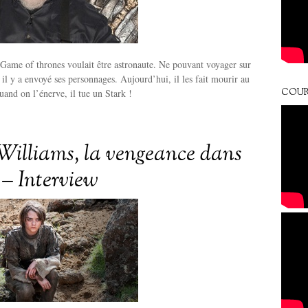
e Game of thrones voulait être astronaute. Ne pouvant voyager sur
 il y a envoyé ses personnages. Aujourd’hui, il les fait mourir au
nd on l’énerve, il tue un Stark !
COUR
Williams, la vengeance dans
 – Interview