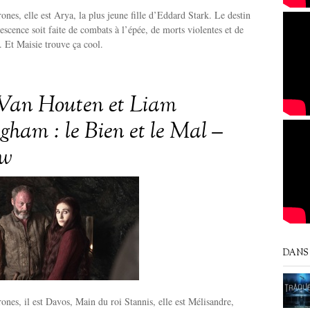
nes, elle est Arya, la plus jeune fille d’Eddard Stark. Le destin
escence soit faite de combats à l’épée, de morts violentes et de
. Et Maisie trouve ça cool.
 Van Houten et Liam
ham : le Bien et le Mal –
ew
DANS 
nes, il est Davos, Main du roi Stannis, elle est Mélisandre,