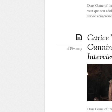
Dans Game of thro
veut que son adol
survie vengeresse
Carice
Cunning
16 Fév. 2015
Intervi
Dans Game of thro