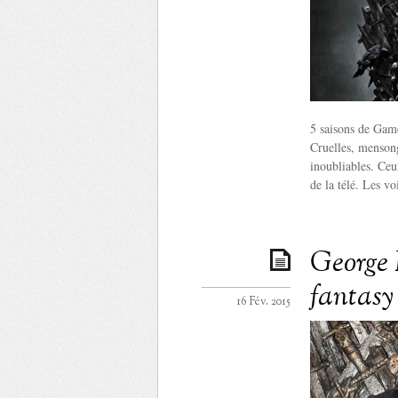
5 saisons de Game
Cruelles, mensong
inoubliables. Ceu
de la télé. Les vo
George 
fantasy 
16 Fév. 2015