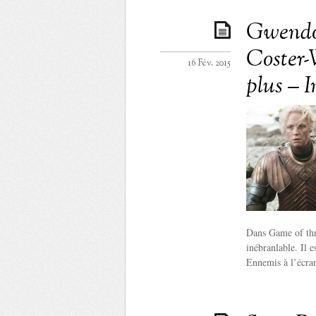
Gwendol
Coster-
16 Fév. 2015
plus – 
Dans Game of thr
inébranlable. Il 
Ennemis à l’écran