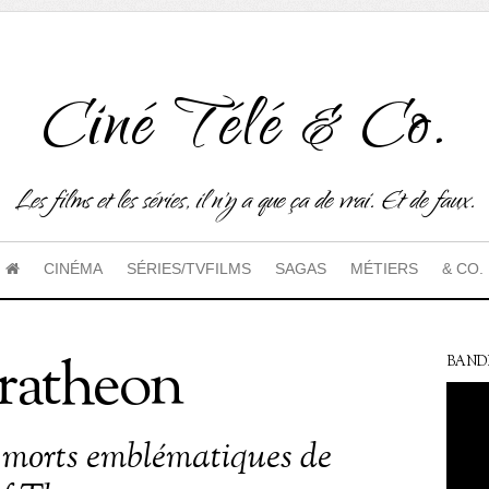
Ciné Télé & Co.
Les films et les séries, il n'y a que ça de vrai. Et de faux.
CINÉMA
SÉRIES/TVFILMS
SAGAS
MÉTIERS
& CO.
ratheon
BAND
 morts emblématiques de