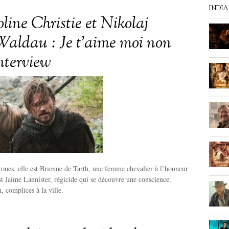
INDI
ine Christie et Nikolaj
Waldau : Je t’aime moi non
Interview
ones, elle est Brienne de Tarth, une femme chevalier à l’honneur
est Jaime Lannister, régicide qui se découvre une conscience.
, complices à la ville.