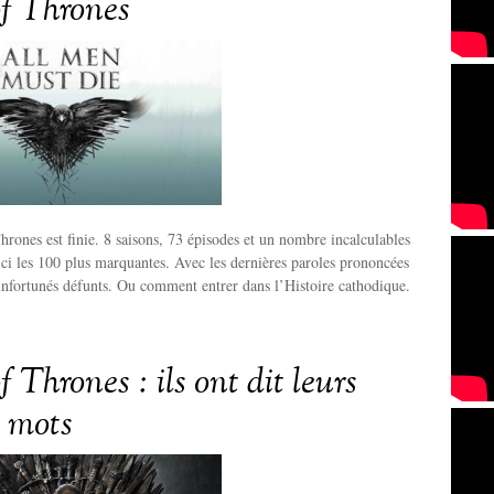
f Thrones
rones est finie. 8 saisons, 73 épisodes et un nombre incalculables
ci les 100 plus marquantes. Avec les dernières paroles prononcées
 infortunés défunts. Ou comment entrer dans l’Histoire cathodique.
Thrones : ils ont dit leurs
s mots