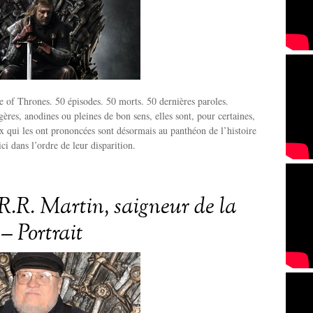
 of Thrones. 50 épisodes. 50 morts. 50 dernières paroles.
ères, anodines ou pleines de bon sens, elles sont, pour certaines,
x qui les ont prononcées sont désormais au panthéon de l’histoire
ici dans l’ordre de leur disparition.
R.R. Martin, saigneur de la
– Portrait