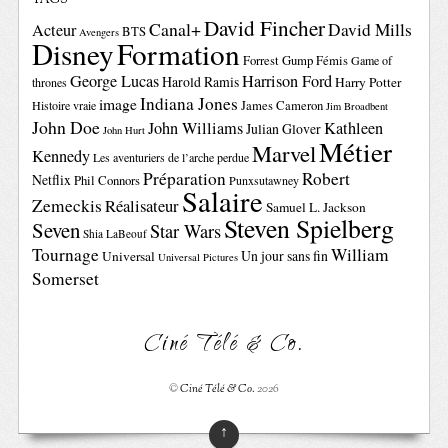
TAGS
David Fincher
Canal+
David Mills
Acteur
BTS
Avengers
Disney
Formation
Forrest Gump
Fémis
Game of
George Lucas
Harrison Ford
Harold Ramis
Harry Potter
thrones
Indiana Jones
image
Histoire vraie
James Cameron
Jim Broadbent
John Doe
John Williams
Kathleen
Julian Glover
John Hurt
Métier
Marvel
Kennedy
Les aventuriers de l’arche perdue
Préparation
Robert
Netflix
Phil Connors
Punxsutawney
Salaire
Zemeckis
Réalisateur
Samuel L. Jackson
Steven Spielberg
Seven
Star Wars
Shia LaBeouf
Tournage
William
Un jour sans fin
Universal
Universal Pictures
Somerset
Ciné Télé & Co.
©
Ciné Télé & Co.
2026
↑