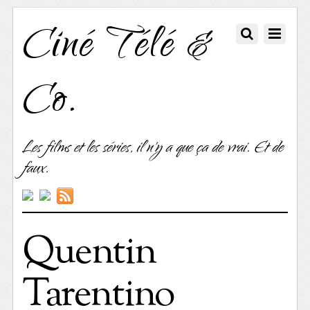
Ciné Télé &
Co.
Les films et les séries, il n'y a que ça de vrai. Et de
faux.
Quentin
Tarentino