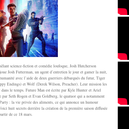
mêlant science-fiction et comédie loufoque, Josh Hutcherson
ue Josh Futterman, un agent d’entretien le jour et gamer la nuit,
’humanité avec l’aide de deux guerriers débarqués du futur, Tiger
ppy Endings) et Wolf (Derek Wilson, Preacher). Leur mission les
 dans le temps. Future Man est écrite par Kyle Hunter et Ariel
ite par Seth Rogen et Evan Goldberg, le quatuor qui a notamment
arty : la vie privée des aliments, ce qui annonce un humour
Voici huit secrets derrière la création de la première saison diffusée
artir de ce 18 mars.