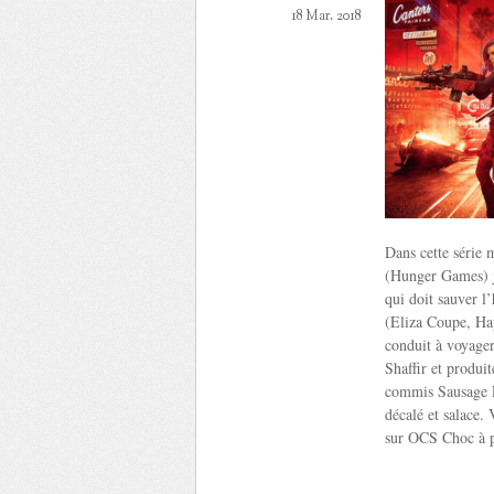
18 Mar. 2018
Dans cette série 
(Hunger Games) jo
qui doit sauver l
(Eliza Coupe, Ha
conduit à voyager
Shaffir et produ
commis Sausage P
décalé et salace. 
sur OCS Choc à p