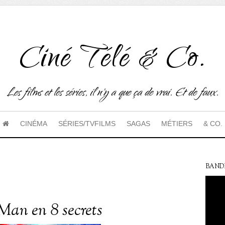
Ciné Télé & Co.
Les films et les séries, il n'y a que ça de vrai. Et de faux.
CINÉMA
SÉRIES/TVFILMS
SAGAS
MÉTIERS
& CO.
BAND
Man en 8 secrets