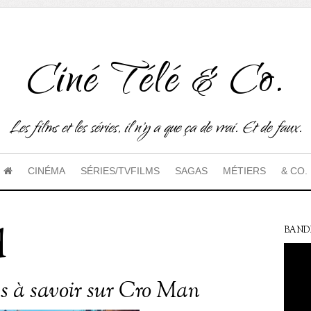
Ciné Télé & Co.
Les films et les séries, il n'y a que ça de vrai. Et de faux.
CINÉMA
SÉRIES/TVFILMS
SAGAS
MÉTIERS
& CO.
d
BAND
es à savoir sur Cro Man