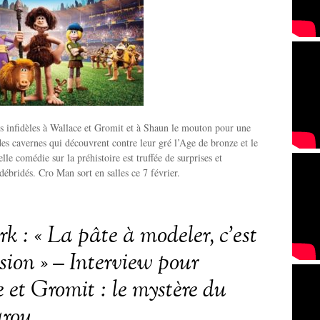
s infidèles à Wallace et Gromit et à Shaun le mouton pour une
s cavernes qui découvrent contre leur gré l’Age de bronze et le
lle comédie sur la préhistoire est truffée de surprises et
ébridés. Cro Man sort en salles ce 7 février.
k : « La pâte à modeler, c’est
sion » – Interview pour
 et Gromit : le mystère du
arou