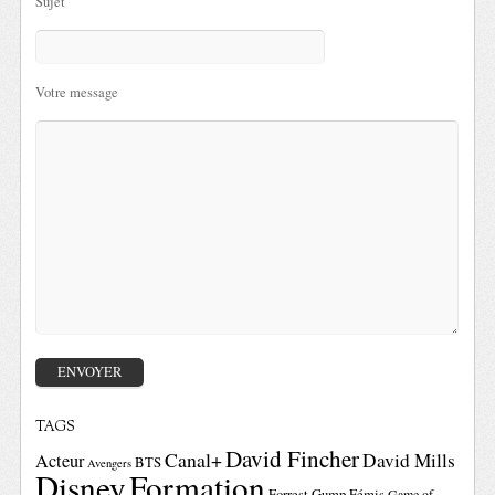
Sujet
Votre message
TAGS
David Fincher
Canal+
David Mills
Acteur
BTS
Avengers
Disney
Formation
Forrest Gump
Fémis
Game of