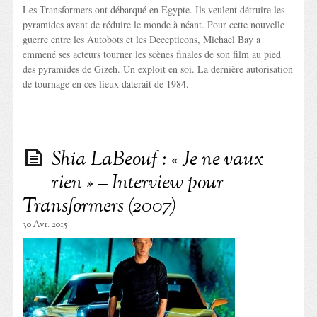
Les Transformers ont débarqué en Egypte. Ils veulent détruire les
pyramides avant de réduire le monde à néant. Pour cette nouvelle
guerre entre les Autobots et les Decepticons, Michael Bay a
emmené ses acteurs tourner les scènes finales de son film au pied
des pyramides de Gizeh. Un exploit en soi. La dernière autorisation
de tournage en ces lieux daterait de 1984.
Shia LaBeouf : « Je ne vaux
rien » – Interview pour
Transformers (2007)
30 Avr. 2015