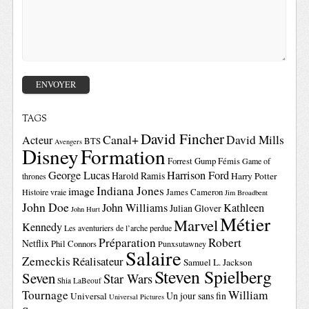
TAGS
David Fincher
Canal+
David Mills
Acteur
BTS
Avengers
Disney
Formation
Forrest Gump
Fémis
Game of
George Lucas
Harrison Ford
Harold Ramis
Harry Potter
thrones
Indiana Jones
image
Histoire vraie
James Cameron
Jim Broadbent
John Doe
John Williams
Kathleen
Julian Glover
John Hurt
Métier
Marvel
Kennedy
Les aventuriers de l’arche perdue
Préparation
Robert
Netflix
Phil Connors
Punxsutawney
Salaire
Zemeckis
Réalisateur
Samuel L. Jackson
Steven Spielberg
Seven
Star Wars
Shia LaBeouf
Tournage
William
Un jour sans fin
Universal
Universal Pictures