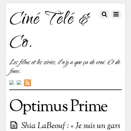
Ciné Télé &
Co.
Les films et les séries, il n'y a que ça de vrai. Et de
faux.
Optimus Prime
Shia LaBeouf : « Je suis un gars