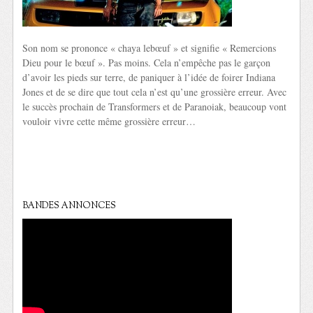
Son nom se prononce « chaya lebœuf » et signifie « Remercions
Dieu pour le bœuf ». Pas moins. Cela n’empêche pas le garçon
d’avoir les pieds sur terre, de paniquer à l’idée de foirer Indiana
Jones et de se dire que tout cela n’est qu’une grossière erreur. Avec
le succès prochain de Transformers et de Paranoiak, beaucoup vont
vouloir vivre cette même grossière erreur…
BANDES ANNONCES