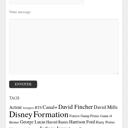
Votre message
TAGS
David Fincher
Canal+
David Mills
Acteur
BTS
Avengers
Disney
Formation
Forrest Gump
Fémis
Game of
George Lucas
Harrison Ford
Harold Ramis
Harry Potter
thrones