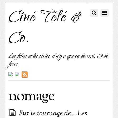
Ciné Télé &
Co.
Les films et les séries, il n'y a que ça de vrai. Et de
faux.
nomage
Sur le tournage de… Les