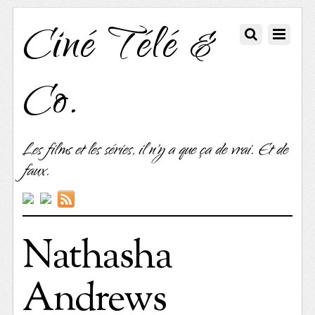
Ciné Télé &
Co.
Les films et les séries, il n'y a que ça de vrai. Et de
faux.
Nathasha
Andrews