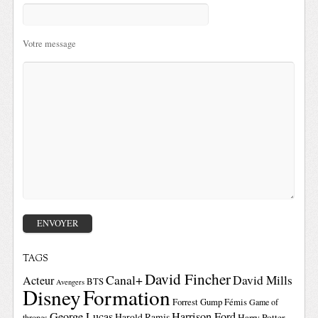
Votre message
TAGS
David Fincher
Canal+
David Mills
Acteur
BTS
Avengers
Disney
Formation
Forrest Gump
Fémis
Game of
George Lucas
Harrison Ford
Harold Ramis
Harry Potter
thrones