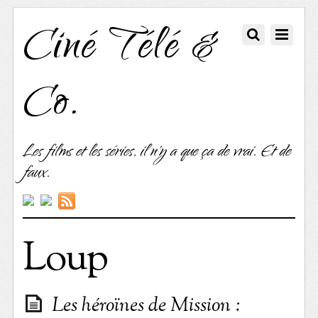
Ciné Télé &
Co.
Les films et les séries, il n'y a que ça de vrai. Et de
faux.
Loup
Les héroïnes de Mission :