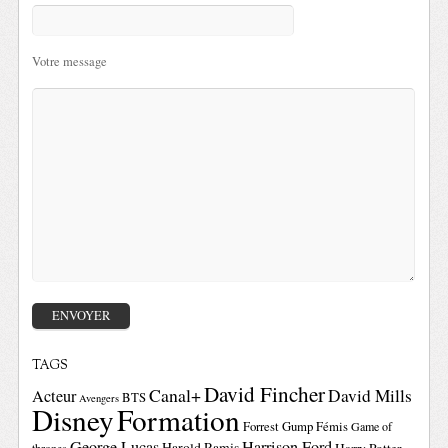
Votre message
TAGS
David Fincher
Canal+
David Mills
Acteur
BTS
Avengers
Disney
Formation
Forrest Gump
Fémis
Game of
George Lucas
Harrison Ford
Harold Ramis
Harry Potter
thrones