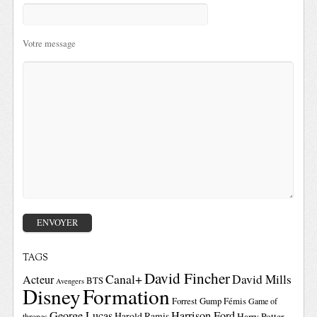
Votre message
TAGS
David Fincher
Canal+
David Mills
Acteur
BTS
Avengers
Disney
Formation
Forrest Gump
Fémis
Game of
George Lucas
Harrison Ford
Harold Ramis
Harry Potter
thrones