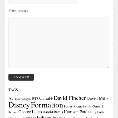
Votre message
TAGS
David Fincher
Canal+
David Mills
Acteur
BTS
Avengers
Disney
Formation
Forrest Gump
Fémis
Game of
George Lucas
Harrison Ford
Harold Ramis
Harry Potter
thrones
Indiana Jones
image