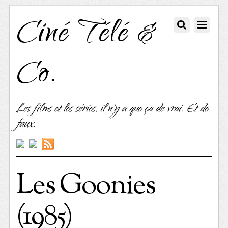
Ciné Télé &
Co.
Les films et les séries, il n'y a que ça de vrai. Et de
faux.
Les Goonies
(1985)