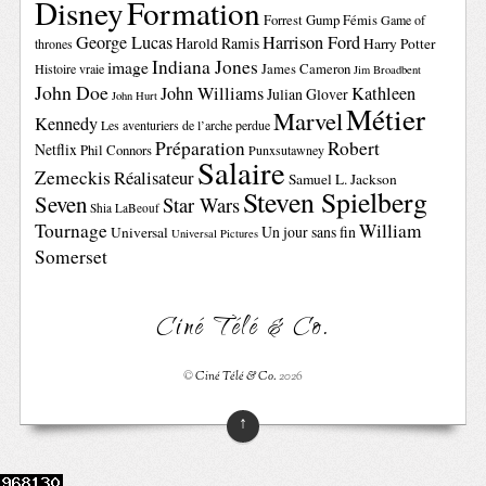
Disney
Formation
Forrest Gump
Fémis
Game of
George Lucas
Harrison Ford
Harold Ramis
Harry Potter
thrones
Indiana Jones
image
Histoire vraie
James Cameron
Jim Broadbent
John Doe
John Williams
Kathleen
Julian Glover
John Hurt
Métier
Marvel
Kennedy
Les aventuriers de l’arche perdue
Préparation
Robert
Netflix
Phil Connors
Punxsutawney
Salaire
Zemeckis
Réalisateur
Samuel L. Jackson
Steven Spielberg
Seven
Star Wars
Shia LaBeouf
Tournage
William
Un jour sans fin
Universal
Universal Pictures
Somerset
Ciné Télé & Co.
©
Ciné Télé & Co.
2026
↑