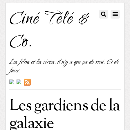
Ciné Télé &
Co.
Les films et les séries, il n'y a que ça de vrai. Et de
faux.
Les gardiens de la
galaxie