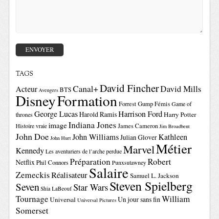
TAGS
David Fincher
Canal+
David Mills
Acteur
BTS
Avengers
Disney
Formation
Forrest Gump
Fémis
Game of
George Lucas
Harrison Ford
Harold Ramis
Harry Potter
thrones
Indiana Jones
image
Histoire vraie
James Cameron
Jim Broadbent
John Doe
John Williams
Kathleen
Julian Glover
John Hurt
Métier
Marvel
Kennedy
Les aventuriers de l’arche perdue
Préparation
Robert
Netflix
Phil Connors
Punxsutawney
Salaire
Zemeckis
Réalisateur
Samuel L. Jackson
Steven Spielberg
Seven
Star Wars
Shia LaBeouf
Tournage
William
Un jour sans fin
Universal
Universal Pictures
Somerset