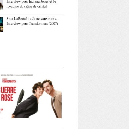
Interview pour Indiana Jones et le
royaume du crâne de cristal
Shia LaBeouf : « Je ne vaux rien » –
Interview pour Transformers (2007)