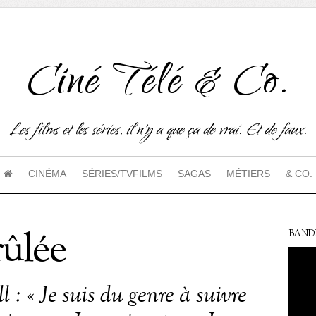
Ciné Télé & Co.
Les films et les séries, il n'y a que ça de vrai. Et de faux.
CINÉMA
SÉRIES/TVFILMS
SAGAS
MÉTIERS
& CO.
rûlée
BAND
 : « Je suis du genre à suivre