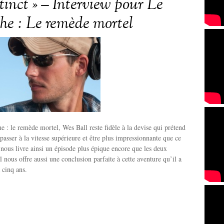
tinct » – Interview pour Le
the : Le remède mortel
e : le remède mortel, Wes Ball reste fidèle à la devise qui prétend
passer à la vitesse supérieure et être plus impressionnante que ce
l nous livre ainsi un épisode plus épique encore que les deux
l nous offre aussi une conclusion parfaite à cette aventure qu’il a
 cinq ans.