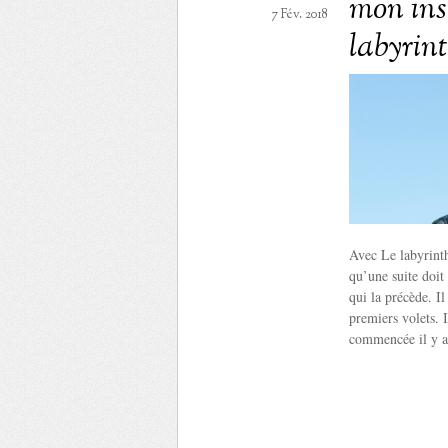
mon ins
7 Fév. 2018
labyrin
Avec Le labyrinth
qu’une suite doit 
qui la précède. I
premiers volets. I
commencée il y a