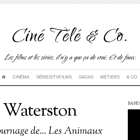
Ciné Télé & Co.
Les films et les séries, il n'y a que ça de vrai. Et de faux.
CINÉMA
SÉRIES/TVFILMS
SAGAS
MÉTIERS
& CO.
 Waterston
BAND
tournage de… Les Animaux