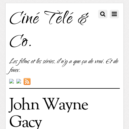
Ciné Télé &
Co.
Les films et les séries, il n'y a que ça de vrai. Et de
faux.
John Wayne
Gacy