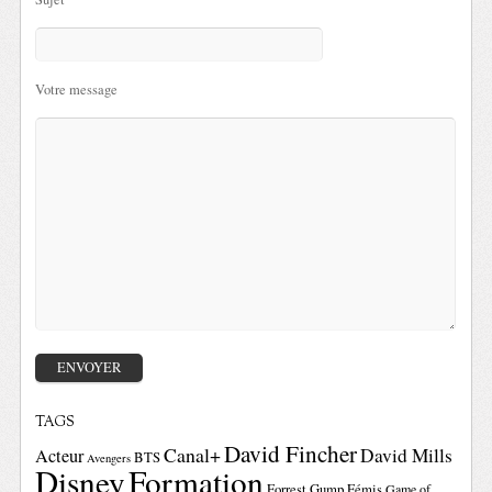
Votre message
TAGS
David Fincher
Canal+
David Mills
Acteur
BTS
Avengers
Disney
Formation
Forrest Gump
Fémis
Game of