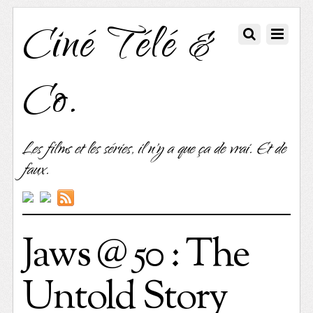
Ciné Télé &
Co.
Les films et les séries, il n'y a que ça de vrai. Et de
faux.
Jaws @ 50 : The
Untold Story