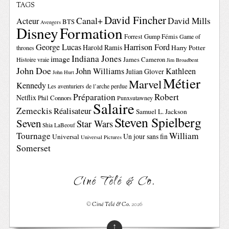
TAGS
David Fincher
Canal+
David Mills
Acteur
BTS
Avengers
Disney
Formation
Forrest Gump
Fémis
Game of
George Lucas
Harrison Ford
Harold Ramis
Harry Potter
thrones
Indiana Jones
image
Histoire vraie
James Cameron
Jim Broadbent
John Doe
John Williams
Kathleen
Julian Glover
John Hurt
Métier
Marvel
Kennedy
Les aventuriers de l’arche perdue
Préparation
Robert
Netflix
Phil Connors
Punxsutawney
Salaire
Zemeckis
Réalisateur
Samuel L. Jackson
Steven Spielberg
Seven
Star Wars
Shia LaBeouf
Tournage
William
Un jour sans fin
Universal
Universal Pictures
Somerset
Ciné Télé & Co.
©
Ciné Télé & Co.
2026
↑