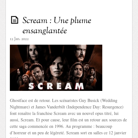
Scream : Une plume
ensanglantée
12 Jan. 2022
Ghostface est de retour. Les scénaristes Guy Busick (Wedding
Nightmare) et James Vanderbilt (Independence Day: Resurgence)
font renaître la franchise Scream avec un nouvel opus titré, lui
aussi, Scream. Et pour cause, leur film est un retour aux sources de
cette saga commencée en 1996. Au programme : beaucoup
d’horreur et un peu de légèreté. Scream sort en salles ce 12 janvier