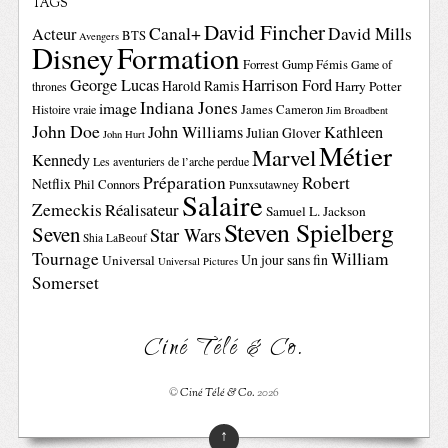
TAGS
David Fincher
Canal+
David Mills
Acteur
BTS
Avengers
Disney
Formation
Forrest Gump
Fémis
Game of
George Lucas
Harrison Ford
Harold Ramis
Harry Potter
thrones
Indiana Jones
image
Histoire vraie
James Cameron
Jim Broadbent
John Doe
John Williams
Kathleen
Julian Glover
John Hurt
Métier
Marvel
Kennedy
Les aventuriers de l’arche perdue
Préparation
Robert
Netflix
Phil Connors
Punxsutawney
Salaire
Zemeckis
Réalisateur
Samuel L. Jackson
Steven Spielberg
Seven
Star Wars
Shia LaBeouf
Tournage
William
Un jour sans fin
Universal
Universal Pictures
Somerset
Ciné Télé & Co.
©
Ciné Télé & Co.
2026
↑