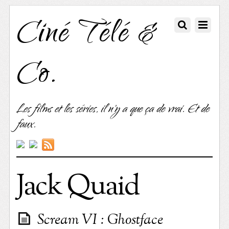
Ciné Télé &
Co.
Les films et les séries, il n'y a que ça de vrai. Et de
faux.
Jack Quaid
Scream VI : Ghostface