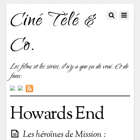
Ciné Télé &
Co.
Les films et les séries, il n'y a que ça de vrai. Et de
faux.
Howards End
Les héroïnes de Mission :