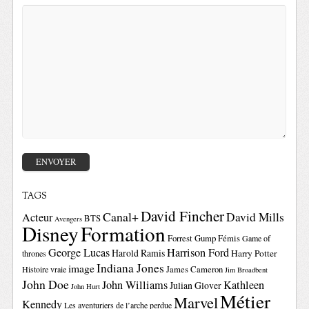
TAGS
David Fincher
Canal+
David Mills
Acteur
BTS
Avengers
Disney
Formation
Forrest Gump
Fémis
Game of
George Lucas
Harrison Ford
Harold Ramis
Harry Potter
thrones
Indiana Jones
image
Histoire vraie
James Cameron
Jim Broadbent
John Doe
John Williams
Kathleen
Julian Glover
John Hurt
Métier
Marvel
Kennedy
Les aventuriers de l’arche perdue