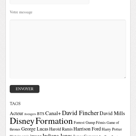
Votre message
TAGS
David Fincher
Canal+
David Mills
Acteur
BTS
Avengers
Disney
Formation
Forrest Gump
Fémis
Game of
George Lucas
Harrison Ford
Harold Ramis
Harry Potter
thrones
Indiana Jones
image