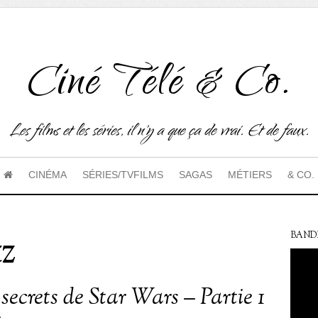
Ciné Télé & Co.
Les films et les séries, il n'y a que ça de vrai. Et de faux.
CINÉMA
SÉRIES/TVFILMS
SAGAS
MÉTIERS
& CO.
z
BAND
secrets de Star Wars – Partie 1