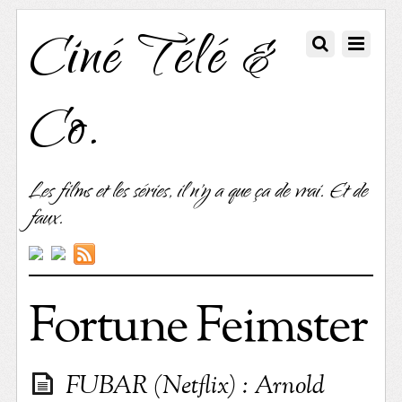
Ciné Télé &
Co.
Les films et les séries, il n'y a que ça de vrai. Et de
faux.
Fortune Feimster
FUBAR (Netflix) : Arnold