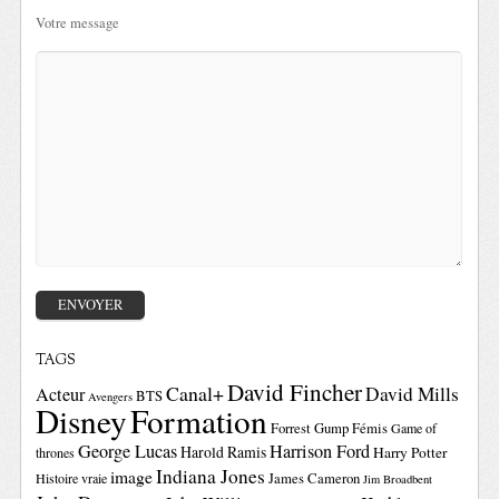
Votre message
TAGS
David Fincher
Canal+
David Mills
Acteur
BTS
Avengers
Disney
Formation
Forrest Gump
Fémis
Game of
George Lucas
Harrison Ford
Harold Ramis
Harry Potter
thrones
Indiana Jones
image
Histoire vraie
James Cameron
Jim Broadbent