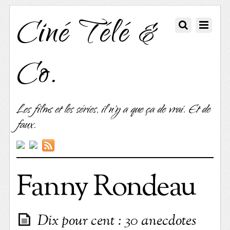
Ciné Télé &
Co.
Les films et les séries, il n'y a que ça de vrai. Et de
faux.
Fanny Rondeau
Dix pour cent : 30 anecdotes