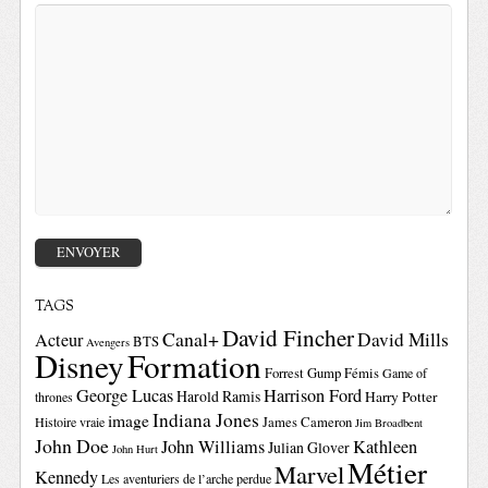
TAGS
David Fincher
Canal+
David Mills
Acteur
BTS
Avengers
Disney
Formation
Forrest Gump
Fémis
Game of
George Lucas
Harrison Ford
Harold Ramis
Harry Potter
thrones
Indiana Jones
image
Histoire vraie
James Cameron
Jim Broadbent
John Doe
John Williams
Kathleen
Julian Glover
John Hurt
Métier
Marvel
Kennedy
Les aventuriers de l’arche perdue