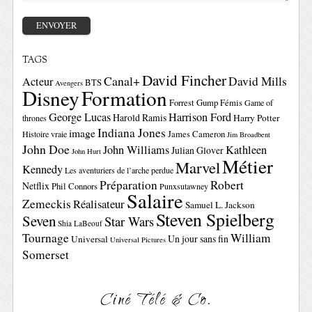
TAGS
David Fincher
Canal+
David Mills
Acteur
BTS
Avengers
Disney
Formation
Forrest Gump
Fémis
Game of
George Lucas
Harrison Ford
Harold Ramis
Harry Potter
thrones
Indiana Jones
image
Histoire vraie
James Cameron
Jim Broadbent
John Doe
John Williams
Kathleen
Julian Glover
John Hurt
Métier
Marvel
Kennedy
Les aventuriers de l’arche perdue
Préparation
Robert
Netflix
Phil Connors
Punxsutawney
Salaire
Zemeckis
Réalisateur
Samuel L. Jackson
Steven Spielberg
Seven
Star Wars
Shia LaBeouf
Tournage
William
Un jour sans fin
Universal
Universal Pictures
Somerset
Ciné Télé & Co.