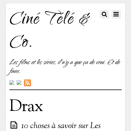
Ciné Télé &
Co.
Les films et les séries, il n'y a que ça de vrai. Et de
faux.
Drax
10 choses à savoir sur Les