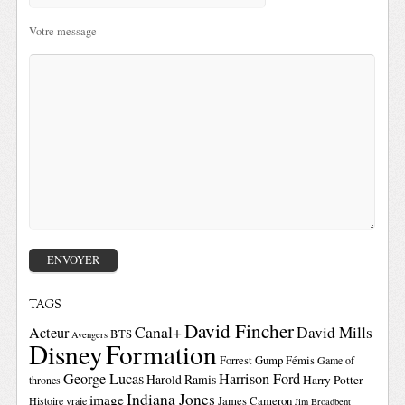
Votre message
TAGS
David Fincher
Canal+
David Mills
Acteur
BTS
Avengers
Disney
Formation
Forrest Gump
Fémis
Game of
George Lucas
Harrison Ford
Harold Ramis
Harry Potter
thrones
Indiana Jones
image
Histoire vraie
James Cameron
Jim Broadbent