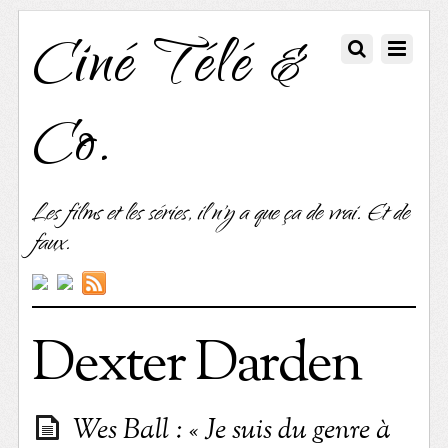
Ciné Télé &
Co.
Les films et les séries, il n'y a que ça de vrai. Et de
faux.
Dexter Darden
Wes Ball : « Je suis du genre à