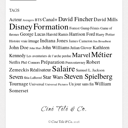
TAGS
David Fincher
Canal+
David Mills
Acteur
BTS
Avengers
Disney
Formation
Forrest Gump
Fémis
Game of
George Lucas
Harrison Ford
Harold Ramis
Harry Potter
thrones
Indiana Jones
image
Histoire vraie
James Cameron
Jim Broadbent
John Doe
John Williams
Kathleen
Julian Glover
John Hurt
Métier
Marvel
Kennedy
Les aventuriers de l’arche perdue
Préparation
Robert
Netflix
Phil Connors
Punxsutawney
Salaire
Zemeckis
Réalisateur
Samuel L. Jackson
Steven Spielberg
Seven
Star Wars
Shia LaBeouf
Tournage
William
Un jour sans fin
Universal
Universal Pictures
Somerset
Ciné Télé & Co.
©
Ciné Télé & Co.
2026