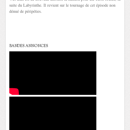
suite du Labyrinthe. Il revient sur le tournage de cet épisode non
dénué de péripéties.
BANDES ANNONCES