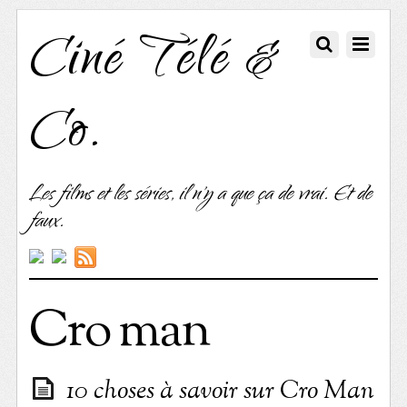
Ciné Télé &
Co.
Les films et les séries, il n'y a que ça de vrai. Et de
faux.
Cro man
10 choses à savoir sur Cro Man