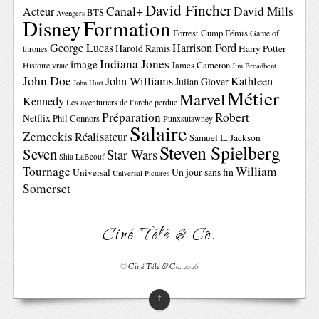
David Fincher
Canal+
David Mills
Acteur
BTS
Avengers
Disney
Formation
Forrest Gump
Fémis
Game of
George Lucas
Harrison Ford
Harold Ramis
Harry Potter
thrones
Indiana Jones
image
Histoire vraie
James Cameron
Jim Broadbent
John Doe
John Williams
Kathleen
Julian Glover
John Hurt
Métier
Marvel
Kennedy
Les aventuriers de l’arche perdue
Préparation
Robert
Netflix
Phil Connors
Punxsutawney
Salaire
Zemeckis
Réalisateur
Samuel L. Jackson
Steven Spielberg
Seven
Star Wars
Shia LaBeouf
Tournage
William
Un jour sans fin
Universal
Universal Pictures
Somerset
Ciné Télé & Co.
©
Ciné Télé & Co.
2026
↑