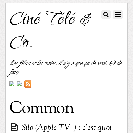
Ciné Télé &
Co.
Les films et les séries, il n'y a que ça de vrai. Et de
faux.
Common
Silo (Apple TV+) : c’est quoi