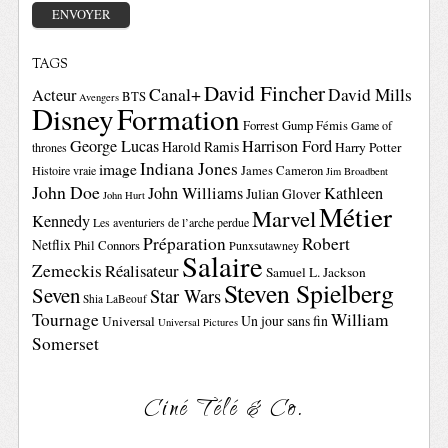
TAGS
David Fincher
Canal+
David Mills
Acteur
BTS
Avengers
Disney
Formation
Forrest Gump
Fémis
Game of
George Lucas
Harrison Ford
Harold Ramis
Harry Potter
thrones
Indiana Jones
image
Histoire vraie
James Cameron
Jim Broadbent
John Doe
John Williams
Kathleen
Julian Glover
John Hurt
Métier
Marvel
Kennedy
Les aventuriers de l’arche perdue
Préparation
Robert
Netflix
Phil Connors
Punxsutawney
Salaire
Zemeckis
Réalisateur
Samuel L. Jackson
Steven Spielberg
Seven
Star Wars
Shia LaBeouf
Tournage
William
Un jour sans fin
Universal
Universal Pictures
Somerset
Ciné Télé & Co.