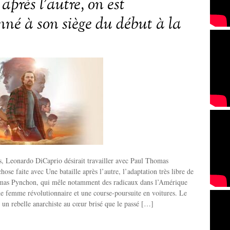
 après l’autre, on est
né à son siège du début à la
s, Leonardo DiCaprio désirait travailler avec Paul Thomas
ose faite avec Une bataille après l’autre, l’adaptation très libre de
as Pynchon, qui mêle notamment des radicaux dans l’Amérique
e femme révolutionnaire et une course-poursuite en voitures. Le
un rebelle anarchiste au cœur brisé que le passé […]