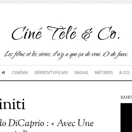
Ciné Télé & Co.
Les films et les séries, il n'y a que ça de vrai. Et de faux.
CINÉMA
SÉRIES/TVFILMS
SAGAS
MÉTIERS
& CO.
niti
BAND
o DiCaprio : « Avec Une