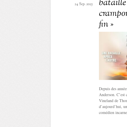
bataille
24 Sep. 2025
crampon
fin »
Depuis des année
Anderson. C’est ch
Vineland de Thom
d’aujourd’hui, un
comédien incarne 