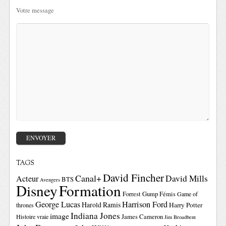
Votre message
TAGS
David Fincher
Canal+
David Mills
Acteur
BTS
Avengers
Disney
Formation
Forrest Gump
Fémis
Game of
George Lucas
Harrison Ford
Harold Ramis
Harry Potter
thrones
Indiana Jones
image
Histoire vraie
James Cameron
Jim Broadbent