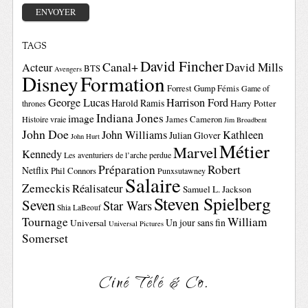
TAGS
David Fincher
Canal+
David Mills
Acteur
BTS
Avengers
Disney
Formation
Forrest Gump
Fémis
Game of
George Lucas
Harrison Ford
Harold Ramis
Harry Potter
thrones
Indiana Jones
image
Histoire vraie
James Cameron
Jim Broadbent
John Doe
John Williams
Kathleen
Julian Glover
John Hurt
Métier
Marvel
Kennedy
Les aventuriers de l’arche perdue
Préparation
Robert
Netflix
Phil Connors
Punxsutawney
Salaire
Zemeckis
Réalisateur
Samuel L. Jackson
Steven Spielberg
Seven
Star Wars
Shia LaBeouf
Tournage
William
Un jour sans fin
Universal
Universal Pictures
Somerset
Ciné Télé & Co.