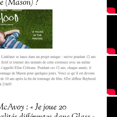
e (Mason) ?
Linklater se lance dans un projet unique : suivre pendant 12 ans
 fictif et tourner des instants de cette existence avec un même
r s’appelle Ellar Coltrane. Pendant ces 12 ans, chaque année, il
sonnage de Mason pour quelques jours. Voici ce qu’il est devenu
 de 10 ans après la fin du tournage du film. 6Ter diffuse Boyhood
à 21h05.
cAvoy : « Je joue 20