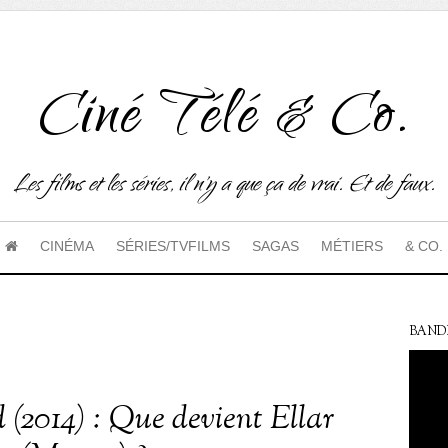
Ciné Télé & Co.
Les films et les séries, il n'y a que ça de vrai. Et de faux.
CINÉMA
SÉRIES/TVFILMS
SAGAS
MÉTIERS
& CO.
BAND
 (2014) : Que devient Ellar