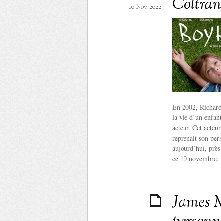
Coltran
10 Nov. 2022
En 2002, Richard 
la vie d’un enfant
acteur. Cet acteu
reprenait son per
aujourd’hui, près
ce 10 novembre, 
James M