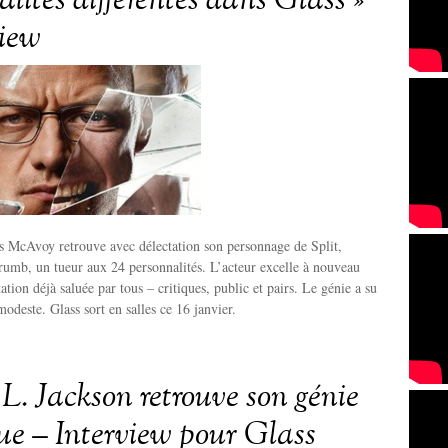
lités différentes dans Glass »
view
s McAvoy retrouve avec délectation son personnage de Split,
umb, un tueur aux 24 personnalités. L’acteur excelle à nouveau
ation déjà saluée par tous – critiques, public et pairs. Le génie a su
odeste. Glass sort en salles ce 16 janvier.
L. Jackson retrouve son génie
ue – Interview pour Glass