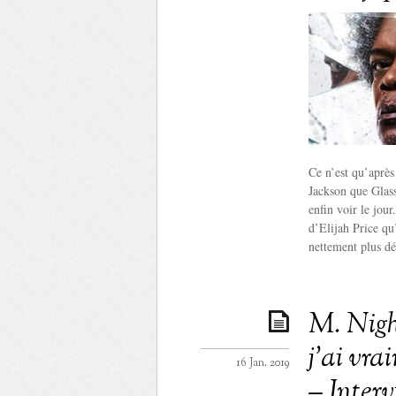
Ce n’est qu’aprè
Jackson que Glass
enfin voir le jour
d’Elijah Price qu’
nettement plus dét
M. Nigh
j’ai vr
16 Jan. 2019
– Inter