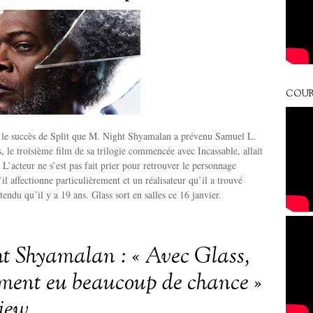
COUR
s le succès de Split que M. Night Shyamalan a prévenu Samuel L.
, le troisième film de sa trilogie commencée avec Incassable, allait
. L’acteur ne s’est pas fait prier pour retrouver le personnage
il affectionne particulièrement et un réalisateur qu’il a trouvé
endu qu’il y a 19 ans. Glass sort en salles ce 16 janvier.
t Shyamalan : « Avec Glass,
aiment eu beaucoup de chance »
view