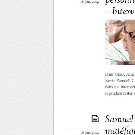
personna
16 Jan. 2019
– Inter
Dans Glass, Jame
Kevin Wendell Cr
dans son interprét
cependant rester m
Samuel 
maléfiq
16 Jan. 2019