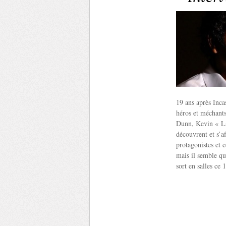
19 ans après Incas
héros et méchants
Dunn, Kevin « La
découvrent et s’af
protagonistes et 
mais il semble qu
sort en salles ce 