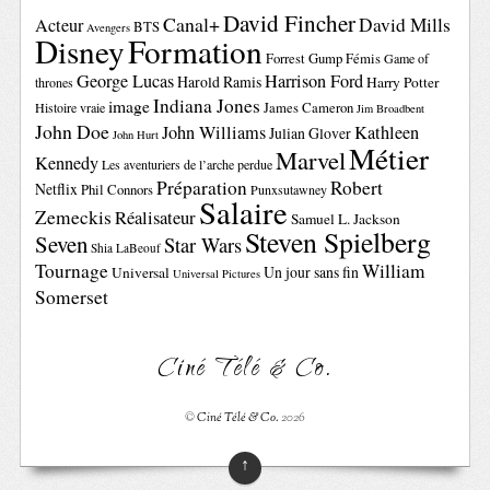
David Fincher
Canal+
David Mills
Acteur
BTS
Avengers
Disney
Formation
Forrest Gump
Fémis
Game of
George Lucas
Harrison Ford
Harold Ramis
Harry Potter
thrones
Indiana Jones
image
Histoire vraie
James Cameron
Jim Broadbent
John Doe
John Williams
Kathleen
Julian Glover
John Hurt
Métier
Marvel
Kennedy
Les aventuriers de l’arche perdue
Préparation
Robert
Netflix
Phil Connors
Punxsutawney
Salaire
Zemeckis
Réalisateur
Samuel L. Jackson
Steven Spielberg
Seven
Star Wars
Shia LaBeouf
Tournage
William
Un jour sans fin
Universal
Universal Pictures
Somerset
Ciné Télé & Co.
©
Ciné Télé & Co.
2026
↑