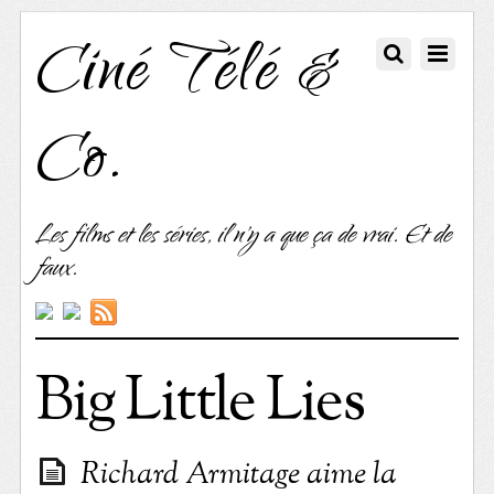
Ciné Télé &
Co.
Les films et les séries, il n'y a que ça de vrai. Et de
faux.
Big Little Lies
Richard Armitage aime la