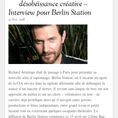
désobéissance créative –
Interview pour Berlin Station
15 Avr. 2018
Richard Armitage était de passage à Paris pour présenter sa
nouvelle série d’espionnage, Berlin Station, où il incarne un agent
de la CIA envoyé dans la capitale allemande afin de débusquer la
source d’un lanceur d’alertes. Il revient sans langue de bois sur son
approche du métier et sur ses choix – volontaires ou non – de
carrière déjà prolifique alors qu’il navigue entre grosses
productions et films indépendants, entre grand écran et petite
lucarne tout en s’octroyant quelques escapades théâtrales. La
diffusion de Berlin Station commence ce 15 avril sur 13ème Rue.