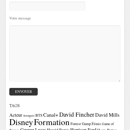
Votre message
TAGS
David Fincher
Canal+
David Mills
Acteur
BTS
Avengers
Disney
Formation
Forrest Gump
Fémis
Game of
George Lucas
Harrison Ford
Harold Ramis