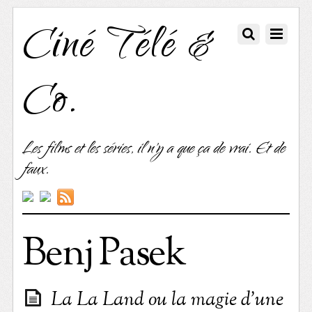
Ciné Télé &
Co.
Les films et les séries, il n'y a que ça de vrai. Et de
faux.
Benj Pasek
La La Land ou la magie d’une