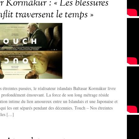
r Kormákur : « Les blessures
flit traversent le temps »
étreintes passées, le réalisateur islandais Baltasar Kormákur livre
profondément émouvant. La force de son long métrage réside
ation intime du lien amoureux entre un Islandais et une Japonaise et
 qui les ont séparés pendant des décennies. Touch – Nos étreintes
alles […]