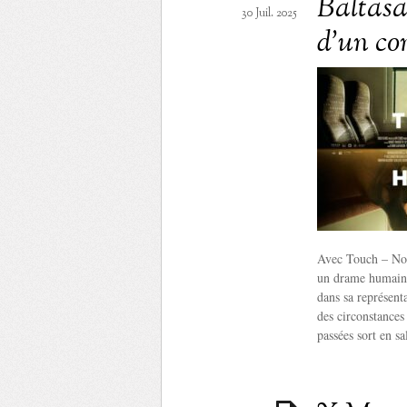
Baltasa
30 Juil. 2025
d’un con
Avec Touch – Nos 
un drame humain 
dans sa représent
des circonstances
passées sort en s