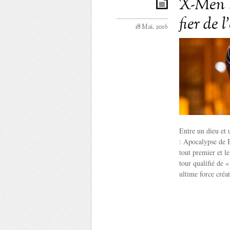
X-Men :
fier de l
18 Mai. 2016
Entre un dieu et
: Apocalypse de 
tout premier et l
tour qualifié de
ultime force créa