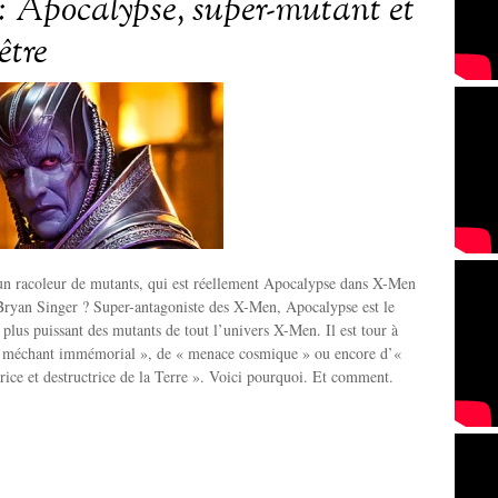
 Apocalypse, super-mutant et
’être
 un racoleur de mutants, qui est réellement Apocalypse dans X-Men
Bryan Singer ? Super-antagoniste des X-Men, Apocalypse est le
e plus puissant des mutants de tout l’univers X-Men. Il est tour à
 « méchant immémorial », de « menace cosmique » ou encore d’«
trice et destructrice de la Terre ». Voici pourquoi. Et comment.