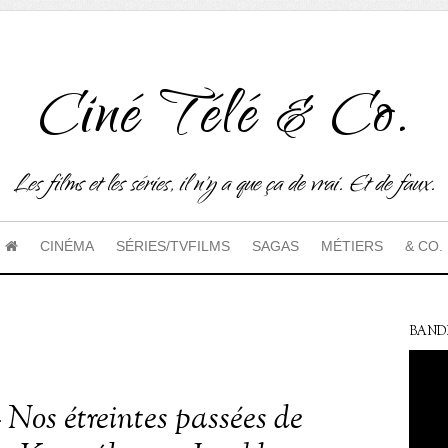
Ciné Télé & Co.
Les films et les séries, il n'y a que ça de vrai. Et de faux.
CINÉMA
SÉRIES/TVFILMS
SAGAS
MÉTIERS
& CO.
BAND
 Nos étreintes passées de