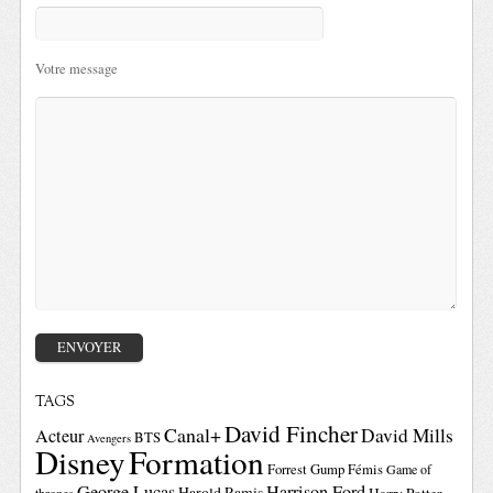
Votre message
TAGS
David Fincher
Canal+
David Mills
Acteur
BTS
Avengers
Disney
Formation
Forrest Gump
Fémis
Game of
George Lucas
Harrison Ford
Harold Ramis