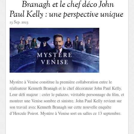
Branagh et le chef déco John
Paul Kelly : une perspective unique
13 Sep. 2023
Mystère à Venise constitue la première collaboration entre le
réalisateur Kenneth Branagh et le chef décorateur John Paul Kelly.
Leur défi majeur : créer le palazzo, véritable personnage du film, et
montrer une Venise sombre et sinistre. John Paul Kelly revient sur
son travail avec Kenneth Branagh sur cette nouvelle enquête
d’Hercule Poirot. Mystère à Venise sort en salles ce 13 septembre.