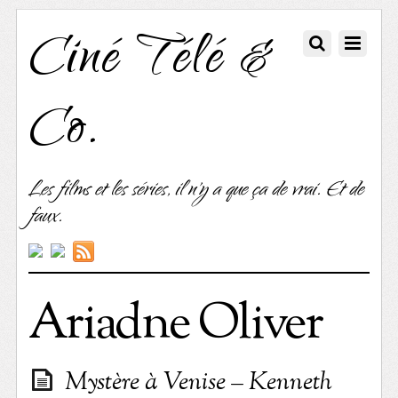
Ciné Télé &
Co.
Les films et les séries, il n'y a que ça de vrai. Et de
faux.
Ariadne Oliver
Mystère à Venise – Kenneth