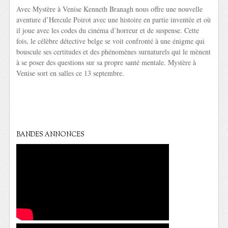
Avec Mystère à Venise Kenneth Branagh nous offre une nouvelle
aventure d’Hercule Poirot avec une histoire en partie inventée et où
il joue avec les codes du cinéma d’horreur et de suspense. Cette
fois, le célèbre détective belge se voit confronté à une énigme qui
bouscule ses certitudes et des phénomènes surnaturels qui le mènent
à se poser des questions sur sa propre santé mentale. Mystère à
Venise sort en salles ce 13 septembre.
BANDES ANNONCES