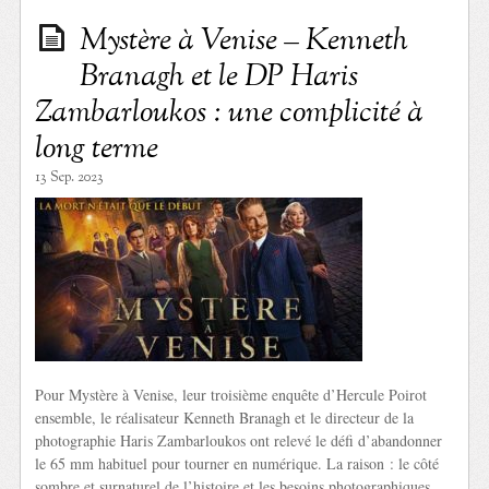
Mystère à Venise – Kenneth
Branagh et le DP Haris
Zambarloukos : une complicité à
long terme
13 Sep. 2023
Pour Mystère à Venise, leur troisième enquête d’Hercule Poirot
ensemble, le réalisateur Kenneth Branagh et le directeur de la
photographie Haris Zambarloukos ont relevé le défi d’abandonner
le 65 mm habituel pour tourner en numérique. La raison : le côté
sombre et surnaturel de l’histoire et les besoins photographiques