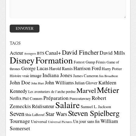
TAGS
David Fincher
Canal+
David Mills
Acteur
BTS
Avengers
Disney
Formation
Forrest Gump
Fémis
Game of
George Lucas
Harrison Ford
Harold Ramis
Harry Potter
thrones
Indiana Jones
image
Histoire vraie
James Cameron
Jim Broadbent
John Doe
John Williams
Kathleen
Julian Glover
John Hurt
Métier
Marvel
Kennedy
Les aventuriers de l’arche perdue
Préparation
Robert
Netflix
Phil Connors
Punxsutawney
Salaire
Zemeckis
Réalisateur
Samuel L. Jackson
Steven Spielberg
Seven
Star Wars
Shia LaBeouf
Tournage
William
Un jour sans fin
Universal
Universal Pictures
Somerset