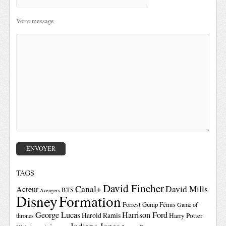
Votre message
TAGS
David Fincher
Canal+
David Mills
Acteur
BTS
Avengers
Disney
Formation
Forrest Gump
Fémis
Game of
George Lucas
Harrison Ford
Harold Ramis
Harry Potter
thrones