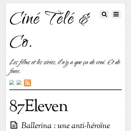
Ciné Télé &
Co.
Les films et les séries, il n'y a que ça de vrai. Et de
faux.
87Eleven
Ballerina : une anti-héroïne