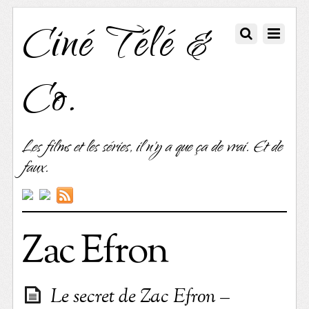
Ciné Télé &
Co.
Les films et les séries, il n'y a que ça de vrai. Et de
faux.
Zac Efron
Le secret de Zac Efron –