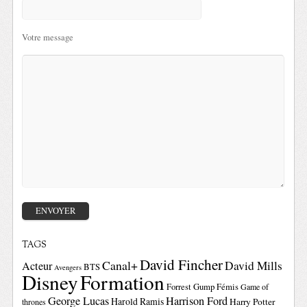
Votre message
TAGS
David Fincher
Canal+
David Mills
Acteur
BTS
Avengers
Disney
Formation
Forrest Gump
Fémis
Game of
George Lucas
Harrison Ford
Harold Ramis
Harry Potter
thrones