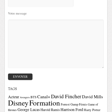
Votre message
TAGS
David Fincher
Canal+
David Mills
Acteur
BTS
Avengers
Disney
Formation
Forrest Gump
Fémis
Game of
George Lucas
Harrison Ford
Harold Ramis
Harry Potter
thrones