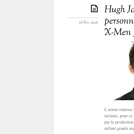
Hugh Ja
personn
16 Fév. 2016
X-Men 3
L’acteur endosse 
incluses, pour ce
par la production
mêlant grands mys