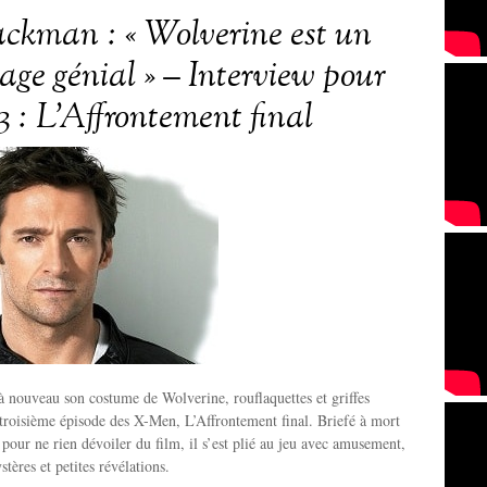
ckman : « Wolverine est un
age génial » – Interview pour
 : L’Affrontement final
à nouveau son costume de Wolverine, rouflaquettes et griffes
 troisième épisode des X-Men, L’Affrontement final. Briefé à mort
 pour ne rien dévoiler du film, il s’est plié au jeu avec amusement,
tères et petites révélations.