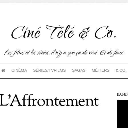
Ciné Télé & Co.
Les films et les séries, il n'y a que ça de vrai. Et de faux.
CINÉMA
SÉRIES/TVFILMS
SAGAS
MÉTIERS
& CO.
 L’Affrontement
BAND