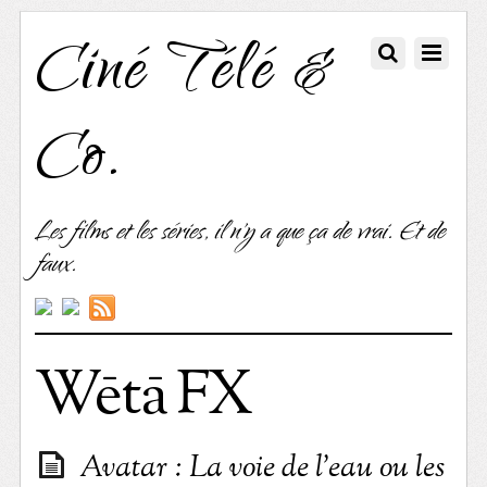
Ciné Télé &
Co.
Les films et les séries, il n'y a que ça de vrai. Et de
faux.
Wētā FX
Avatar : La voie de l’eau ou les