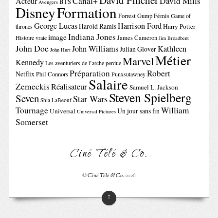
David Fincher
Canal+
David Mills
Acteur
BTS
Avengers
Disney
Formation
Forrest Gump
Fémis
Game of
George Lucas
Harrison Ford
Harold Ramis
Harry Potter
thrones
Indiana Jones
image
Histoire vraie
James Cameron
Jim Broadbent
John Doe
John Williams
Kathleen
Julian Glover
John Hurt
Métier
Marvel
Kennedy
Les aventuriers de l’arche perdue
Préparation
Robert
Netflix
Phil Connors
Punxsutawney
Salaire
Zemeckis
Réalisateur
Samuel L. Jackson
Steven Spielberg
Seven
Star Wars
Shia LaBeouf
Tournage
William
Un jour sans fin
Universal
Universal Pictures
Somerset
Ciné Télé & Co.
©
Ciné Télé & Co.
2026
↑