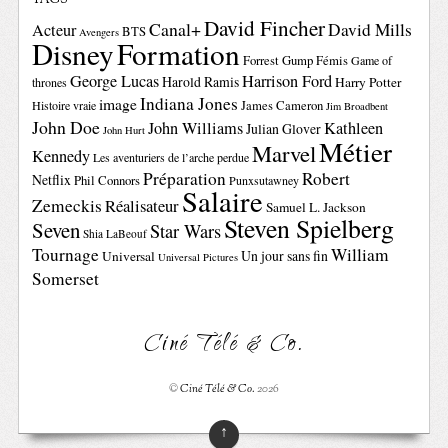
TAGS
David Fincher
Canal+
David Mills
Acteur
BTS
Avengers
Disney
Formation
Forrest Gump
Fémis
Game of
George Lucas
Harrison Ford
Harold Ramis
Harry Potter
thrones
Indiana Jones
image
Histoire vraie
James Cameron
Jim Broadbent
John Doe
John Williams
Kathleen
Julian Glover
John Hurt
Métier
Marvel
Kennedy
Les aventuriers de l’arche perdue
Préparation
Robert
Netflix
Phil Connors
Punxsutawney
Salaire
Zemeckis
Réalisateur
Samuel L. Jackson
Steven Spielberg
Seven
Star Wars
Shia LaBeouf
Tournage
William
Un jour sans fin
Universal
Universal Pictures
Somerset
Ciné Télé & Co.
©
Ciné Télé & Co.
2026
↑