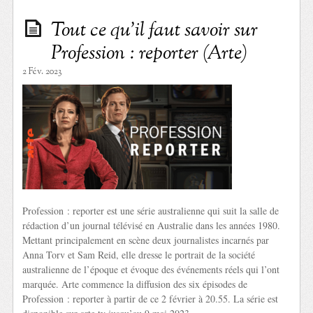
Tout ce qu’il faut savoir sur
Profession : reporter (Arte)
2 Fév. 2023
Profession : reporter est une série australienne qui suit la salle de
rédaction d’un journal télévisé en Australie dans les années 1980.
Mettant principalement en scène deux journalistes incarnés par
Anna Torv et Sam Reid, elle dresse le portrait de la société
australienne de l’époque et évoque des événements réels qui l’ont
marquée. Arte commence la diffusion des six épisodes de
Profession : reporter à partir de ce 2 février à 20.55. La série est