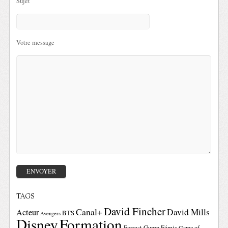
Sujet
Votre message
TAGS
David Fincher
Canal+
David Mills
Acteur
BTS
Avengers
Disney
Formation
Forrest Gump
Fémis
Game of