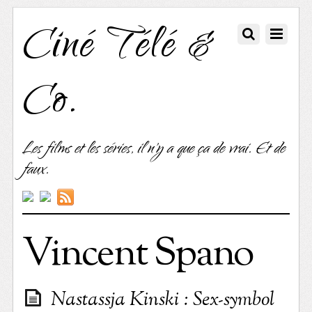
Ciné Télé &
Co.
Les films et les séries, il n'y a que ça de vrai. Et de
faux.
Vincent Spano
Nastassja Kinski : Sex-symbol