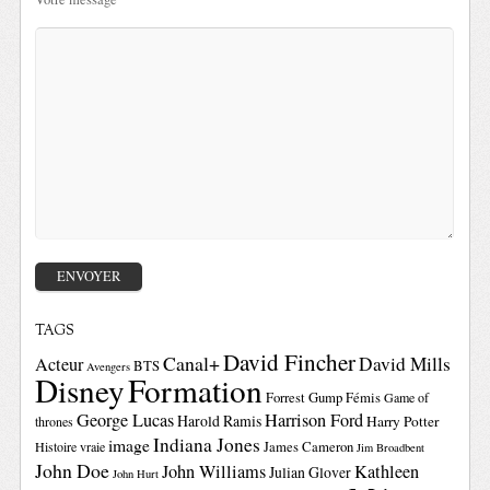
TAGS
David Fincher
Canal+
David Mills
Acteur
BTS
Avengers
Disney
Formation
Forrest Gump
Fémis
Game of
George Lucas
Harrison Ford
Harold Ramis
Harry Potter
thrones
Indiana Jones
image
Histoire vraie
James Cameron
Jim Broadbent
John Doe
John Williams
Kathleen
Julian Glover
John Hurt